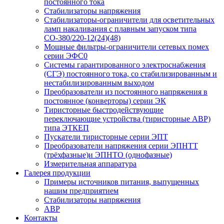
постоянного тока
Стабилизаторы напряжения
Стабилизаторы-ограничители для осветительных
ламп накаливания с плавным запуском типа
СО-380/220-12(24)(48)
Мощные фильтры-ограничители сетевых помех
серии ЭФС0
Системы гарантированного электроснабжения
(СГЭ) постоянного тока, со стабилизированным и
нестабилизированным выходом
Преобразователи из постоянного напряжения в
постоянное (конверторы) серии ЭК
Тиристорные быстродействующие
переключающие устройства (тиристорные АВР)
типа ЭТКЕП
Пускатели тиристорные серии ЭПТ
Преобразователи напряжения серии ЭПНТТ
(трёхфазные)и ЭПНТО (однофазные)
Измерительная аппаратура
Галерея продукции
Примеры источников питания, выпущенных
нашим предприятием
Стабилизаторы напряжения
АВР
Контакты