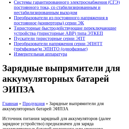
Системы гарантированного электроснабжения (СГЭ)
постоянного тока, со стабилизированным и
нестабилизированным выходом
Преобразователи из постоянного напряжения в
постоянное (конверторы) серии ЭК
Тиристорные быстродействующие переключающие
устройства (тиристорные АВР) типа ЭТКЕП
Пускатели тиристорные серии ЭПТ
Преобразователи напряжения серии ЭПНТТ
(трёхфазные)и ЭПНТО (однофазные)
Измерительная аппаратура
Зарядные выпрямители для
аккумуляторных батарей
ЭИПЗА
Главная
»
Продукция
»
Зарядные выпрямители для
аккумуляторных батарей ЭИПЗА
Источник питания зарядный для аккумуляторов (далее
зарядное устройство) предназначен для заряда
аккумуляторных батарей щелочного или свинцово-